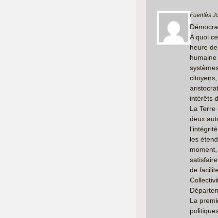
Fuentès J
Démocra
A quoi ce
heure de
humaine d
systèmes
citoyens,
aristocr
intérêts 
La Terre 
deux auto
l’intégrit
les étend
moment, c
satisfair
de facili
Collectiv
Départem
La premiè
politiqu