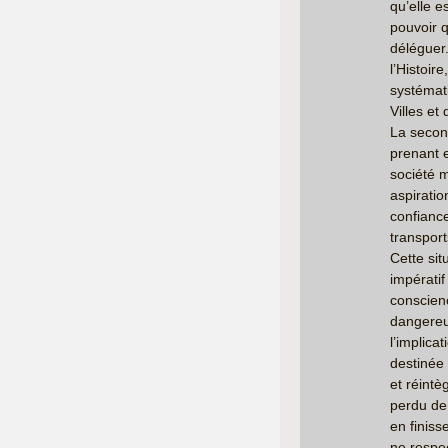
qu’elle e
pouvoir q
déléguer.
l’Histoire
systémat
Villes et 
La second
prenant 
société m
aspiratio
confiance
transport
Cette situ
impératif
conscienc
dangereu
l’implica
destinée 
et réintè
perdu de 
en finis
ne respe