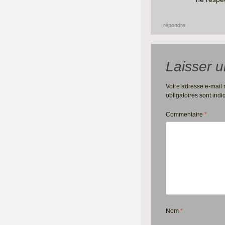
répondre
Laisser 
Votre adresse e-mail 
obligatoires sont ind
Commentaire
*
Nom
*