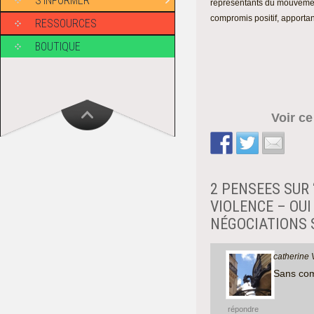
S’INFORMER
représentants du mouvement
compromis positif, apportan
RESSOURCES
BOUTIQUE
Voir c
2 PENSEES SUR 
VIOLENCE – OUI
NÉGOCIATIONS 
catherine 
Sans com
répondre