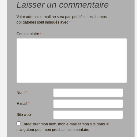
Laisser un commentaire
Votre adresse e-mail ne sera pas publiée.
Les champs
obligatoires sont indiqués avec
*
Commentaire
*
Nom
*
E-mail
*
Site web
Enregistrer mon nom, mon e-mail et mon site dans le
navigateur pour mon prochain commentaire.