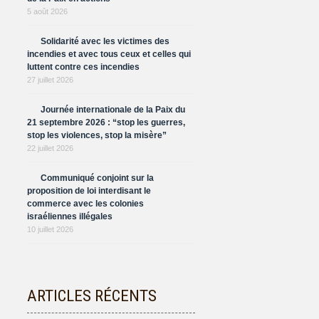
5 août 2026
Solidarité avec les victimes des
incendies et avec tous ceux et celles qui
luttent contre ces incendies
27 juillet 2026
Journée internationale de la Paix du
21 septembre 2026 : “stop les guerres,
stop les violences, stop la misère”
22 juillet 2026
Communiqué conjoint sur la
proposition de loi interdisant le
commerce avec les colonies
israéliennes illégales
10 juillet 2026
ARTICLES RÉCENTS