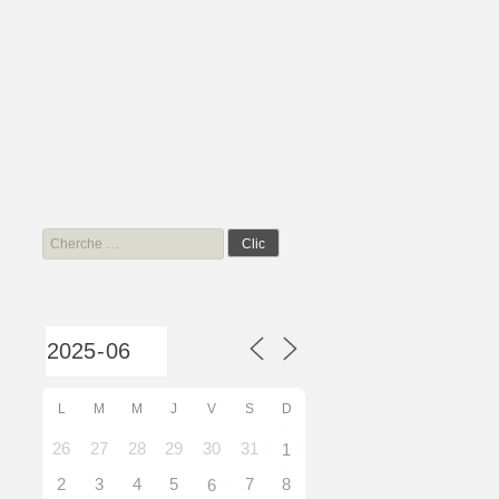
Search
for:
L
M
M
J
V
S
D
26
27
28
29
30
31
1
2
3
4
5
7
8
6