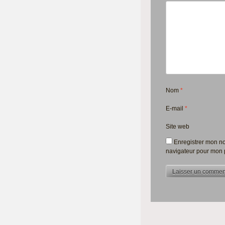
Nom
*
E-mail
*
Site web
Enregistrer mon no
navigateur pour mon 