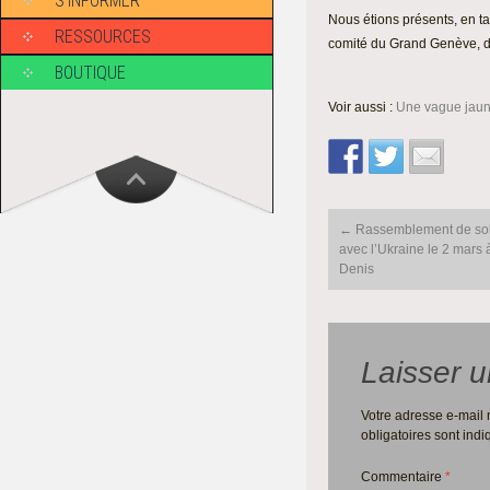
S’INFORMER
Nous étions présents, en t
RESSOURCES
comité du Grand Genève, d
BOUTIQUE
Voir aussi :
Une vague jaune
Post
←
Rassemblement de soli
navigation
avec l’Ukraine le 2 mars 
Denis
Laisser 
Votre adresse e-mail 
obligatoires sont ind
Commentaire
*