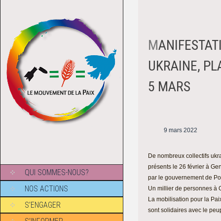
MANIFESTATION CONTRE LA GUERRE, ET POUR LA PAIX EN
UKRAINE, PL
5 MARS
9 mars 2022
De nombreux collectifs ukra
présents le 26 février à G
QUI SOMMES-NOUS?
par le gouvernement de Po
NOS ACTIONS
Un millier de personnes à
La mobilisation pour la Pai
S’ENGAGER
sont solidaires avec le peu